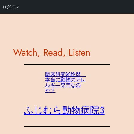
ログイン
内
容
を
ス
Watch, Read, Listen
キ
ッ
プ
臨床研究経験歴
本当に動物のアレ
ルギ―専門なの
か？
ふじむら動物病院３