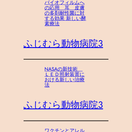
バイオフィルムへ
の応用 耳 皮膚
の多剤耐性菌に対
する効果 新しい酵
素療法
ふじむら動物病院３
NASAの新技術
ＬＥＤ照射装置に
おける新しい治療
法
ふじむら動物病院３
ワクチンとアレル