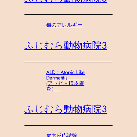
猫のアレルギー
ふじむら動物病院３
ALD：Atopic Like
Dermatitis
(アトピ－様皮膚
炎）
ふじむら動物病院３
皮内反応試験