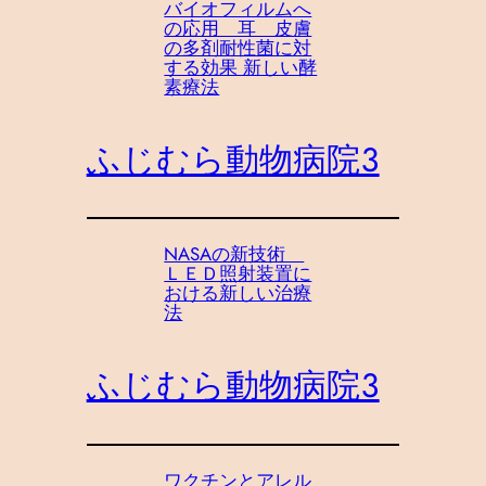
バイオフィルムへ
の応用 耳 皮膚
の多剤耐性菌に対
する効果 新しい酵
素療法
ふじむら動物病院３
NASAの新技術
ＬＥＤ照射装置に
おける新しい治療
法
ふじむら動物病院３
ワクチンとアレル