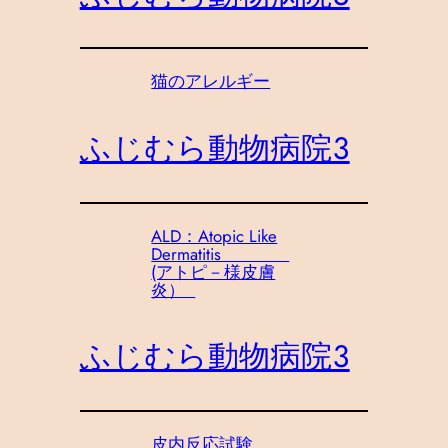
猫のアレルギー
ふじむら動物病院３
ALD：Atopic Like
Dermatitis
(アトピ－様皮膚
炎）
ふじむら動物病院３
皮内反応試験