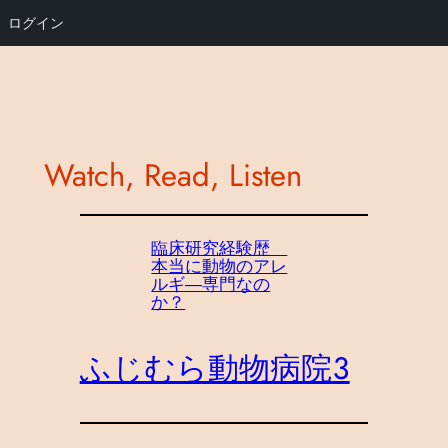
ログイン
内
容
を
ス
Watch, Read, Listen
キ
ッ
プ
臨床研究経験歴
本当に動物のアレ
ルギ―専門なの
か？
ふじむら動物病院３