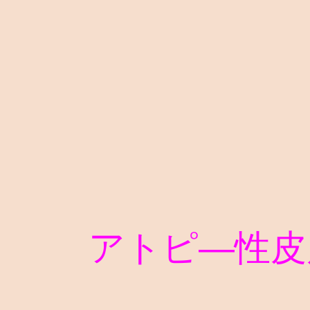
アトピ―性皮