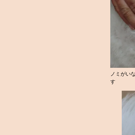
ノミがい
す