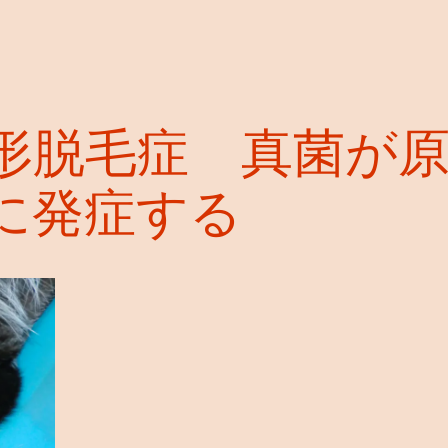
形脱毛症 真菌が
に発症する