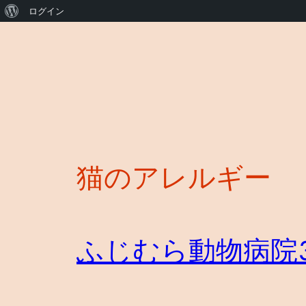
WordPress
ログイン
に
内
容
つ
を
い
ス
て
キ
ッ
プ
猫のアレルギー
ふじむら動物病院