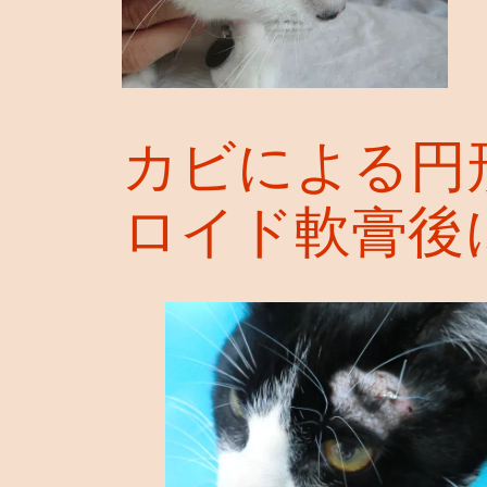
カビによる円
ロイド軟膏後