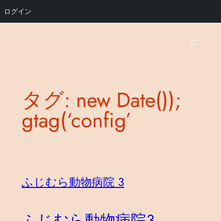
ログイン
内
容
を
ス
キ
タグ:
new Date());
ッ
プ
gtag(‘config’
ふじむら動物病院 3
ふじむら動物病院３