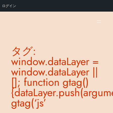
ログイン
内
容
を
ス
キ
タグ:
ッ
プ
window.dataLayer =
window.dataLayer ||
[]; function gtag()
{dataLayer.push(argume
gtag(‘js’